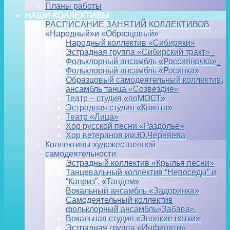
Планы работы
НАШИ КОЛЛЕКТИВЫ
РАСПИСАНИЕ ЗАНЯТИЙ КОЛЛЕКТИВОВ
«Народный»и «Образцовый»
Народный коллектив «Сибиряки»
Эстрадная группа «Сибирский тракт»_
Фольклорный ансамбль «Россияночка»_
Фольклорный ансамбль «Росинка»
Образцовый самодеятельный коллектив,
ансамбль танца «Созвездие»
Театр – студия «поМОСТ»
Эстрадная студия «Квинта»
Театр «Лица»
Хор русской песни «Раздолье»
Хор ветеранов им.Ю.Черняева
Коллективы художественной
самодеятельности
Эстрадный коллектив «Крылья песни»
Танцевальный коллектив “Непоседы” и
“Каприз”, «Тандем»
Вокальный ансамбль «Задоринка»
Самодеятельный коллектив
фольклорный ансамбль»Забава».
Вокальная студия «Звонкие нотки»
Эстрадная группа «Инфинити»