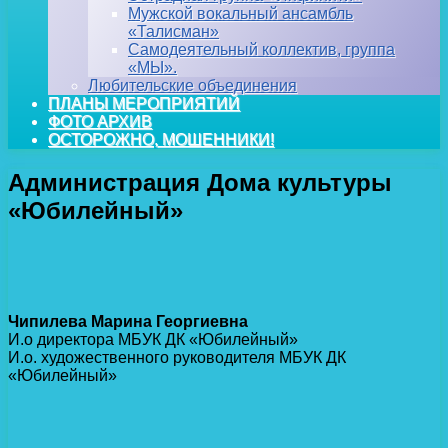
Мужской вокальный ансамбль
«Талисман»
Самодеятельный коллектив, группа
«МЫ».
Любительские объединения
ПЛАНЫ МЕРОПРИЯТИЙ
ФОТО АРХИВ
ОСТОРОЖНО, МОШЕННИКИ!
Администрация Дома культуры
«Юбилейный»
Чипилева Марина Георгиевна
И.о директора МБУК ДК «Юбилейный»
И.о. художественного руководителя МБУК ДК
«Юбилейный»