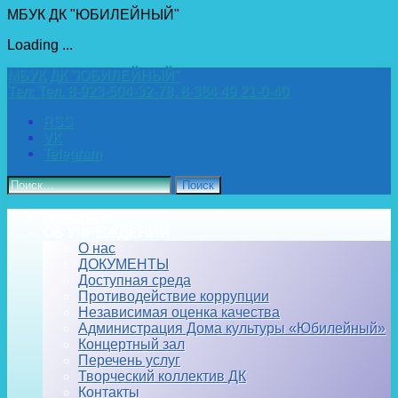
МБУК ДК "ЮБИЛЕЙНЫЙ"
Loading ...
Перейти
МБУК ДК "ЮБИЛЕЙНЫЙ"
к
Тел:
Тел. 8-923-504-32-78, 8-384 49 21-0-40
содержимому
RSS
VK
Telegram
Найти:
ГЛАВНАЯ
ОБ УЧРЕЖДЕНИИ
О нас
ДОКУМЕНТЫ
Доступная среда
Противодействие коррупции
Независимая оценка качества
Администрация Дома культуры «Юбилейный»
Концертный зал
Перечень услуг
Творческий коллектив ДК
Контакты