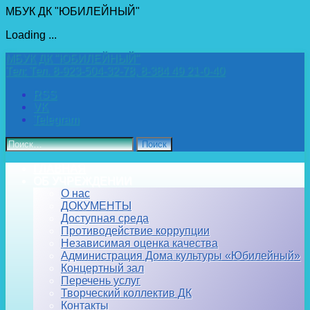
МБУК ДК "ЮБИЛЕЙНЫЙ"
Loading ...
Перейти
МБУК ДК "ЮБИЛЕЙНЫЙ"
к
Тел:
Тел. 8-923-504-32-78, 8-384 49 21-0-40
содержимому
RSS
VK
Telegram
Найти:
ГЛАВНАЯ
ОБ УЧРЕЖДЕНИИ
О нас
ДОКУМЕНТЫ
Доступная среда
Противодействие коррупции
Независимая оценка качества
Администрация Дома культуры «Юбилейный»
Концертный зал
Перечень услуг
Творческий коллектив ДК
Контакты