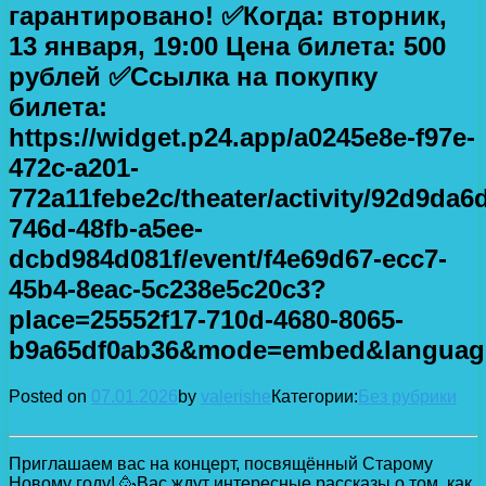
гарантировано! ✅Когда: вторник,
13 января, 19:00 Цена билета: 500
рублей ✅Ссылка на покупку
билета:
https://widget.p24.app/a0245e8e-f97e-
472c-a201-
772a11febe2c/theater/activity/92d9da6
746d-48fb-a5ee-
dcbd984d081f/event/f4e69d67-ecc7-
45b4-8eac-5c238e5c20c3?
place=25552f17-710d-4680-8065-
b9a65df0ab36&mode=embed&languag
Posted on
07.01.2026
by
valerishe
Категории:
Без рубрики
Приглашаем вас на концерт, посвящённый Старому
Новому году! 🥳Вас ждут интересные рассказы о том, как