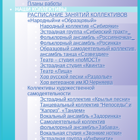
Планы работы
НАШИ КОЛЛЕКТИВЫ
РАСПИСАНИЕ ЗАНЯТИЙ КОЛЛЕКТИВОВ
«Народный»и «Образцовый»
Народный коллектив «Сибиряки»
Эстрадная группа «Сибирский тракт»_
Фольклорный ансамбль «Россияночка»_
Фольклорный ансамбль «Росинка»
Образцовый самодеятельный коллектив,
ансамбль танца «Созвездие»
Театр – студия «поМОСТ»
Эстрадная студия «Квинта»
Театр «Лица»
Хор русской песни «Раздолье»
Хор ветеранов им.Ю.Черняева
Коллективы художественной
самодеятельности
Эстрадный коллектив «Крылья песни»
Танцевальный коллектив “Непоседы” и
“Каприз”, «Тандем»
Вокальный ансамбль «Задоринка»
Самодеятельный коллектив
фольклорный ансамбль»Забава».
Вокальная студия «Звонкие нотки»
Эстрадная группа «Инфинити»