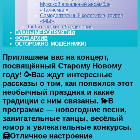
Мужской вокальный ансамбль
«Талисман»
Самодеятельный коллектив, группа
«МЫ».
Любительские объединения
ПЛАНЫ МЕРОПРИЯТИЙ
ФОТО АРХИВ
ОСТОРОЖНО, МОШЕННИКИ!
Приглашаем вас на концерт,
посвящённый Старому Новому
году! 🥳Вас ждут интересные
рассказы о том, как появился этот
необычный праздник и какие
традиции с ним связаны. 💫В
программе — новогодние песни,
зажигательные танцы, весёлый
юмор и увлекательные конкурсы.
🤗Отличное настроение