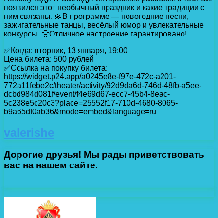
появился этот необычный праздник и какие традиции с
ним связаны. 💫В программе — новогодние песни,
зажигательные танцы, весёлый юмор и увлекательные
конкурсы. 🤗Отличное настроение гарантировано!
✅Когда: вторник, 13 января, 19:00
Цена билета: 500 рублей
✅Ссылка на покупку билета:
https://widget.p24.app/a0245e8e-f97e-472c-a201-
772a11febe2c/theater/activity/92d9da6d-746d-48fb-a5ee-
dcbd984d081f/event/f4e69d67-ecc7-45b4-8eac-
5c238e5c20c3?place=25552f17-710d-4680-8065-
b9a65df0ab36&mode=embed&language=ru
valerishe
Дорогие друзья! Мы рады приветствовать
вас на нашем сайте.