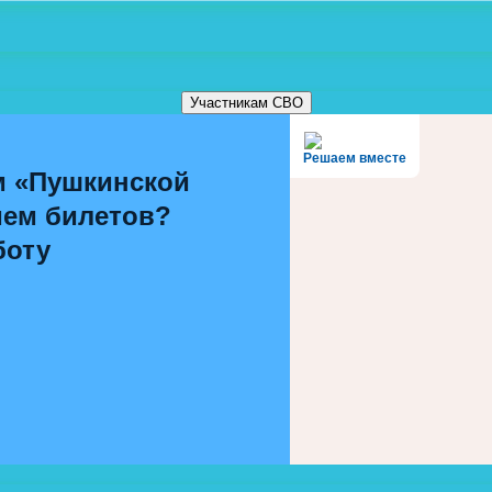
Участникам СВО
Решаем вместе
м «Пушкинской
ием билетов?
боту