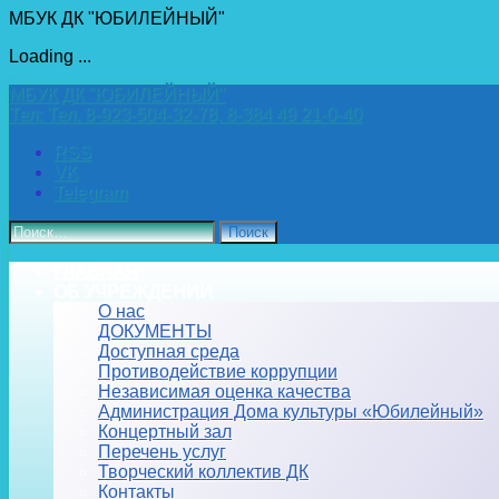
МБУК ДК "ЮБИЛЕЙНЫЙ"
Loading ...
Перейти
МБУК ДК "ЮБИЛЕЙНЫЙ"
к
Тел:
Тел. 8-923-504-32-78, 8-384 49 21-0-40
содержимому
RSS
VK
Telegram
Найти:
ГЛАВНАЯ
ОБ УЧРЕЖДЕНИИ
О нас
ДОКУМЕНТЫ
Доступная среда
Противодействие коррупции
Независимая оценка качества
Администрация Дома культуры «Юбилейный»
Концертный зал
Перечень услуг
Творческий коллектив ДК
Контакты