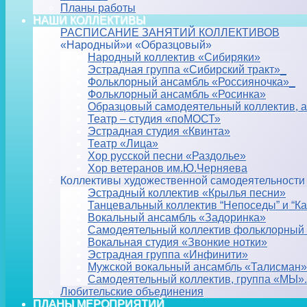
Планы работы
НАШИ КОЛЛЕКТИВЫ
РАСПИСАНИЕ ЗАНЯТИЙ КОЛЛЕКТИВОВ
«Народный»и «Образцовый»
Народный коллектив «Сибиряки»
Эстрадная группа «Сибирский тракт»_
Фольклорный ансамбль «Россияночка»_
Фольклорный ансамбль «Росинка»
Образцовый самодеятельный коллектив, 
Театр – студия «поМОСТ»
Эстрадная студия «Квинта»
Театр «Лица»
Хор русской песни «Раздолье»
Хор ветеранов им.Ю.Черняева
Коллективы художественной самодеятельности
Эстрадный коллектив «Крылья песни»
Танцевальный коллектив “Непоседы” и “Ка
Вокальный ансамбль «Задоринка»
Самодеятельный коллектив фольклорный
Вокальная студия «Звонкие нотки»
Эстрадная группа «Инфинити»
Мужской вокальный ансамбль «Талисман»
Самодеятельный коллектив, группа «МЫ».
Любительские объединения
ПЛАНЫ МЕРОПРИЯТИЙ