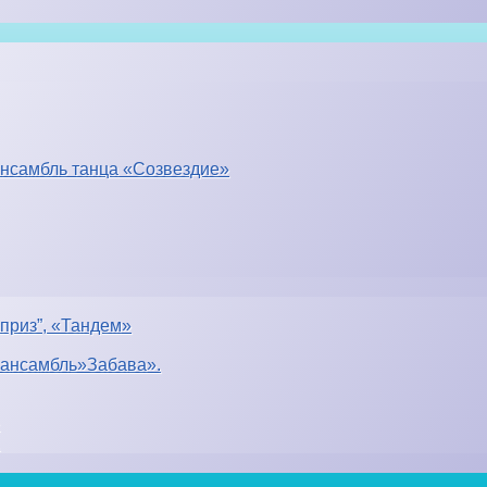
ансамбль танца «Созвездие»
приз”, «Тандем»
 ансамбль»Забава».