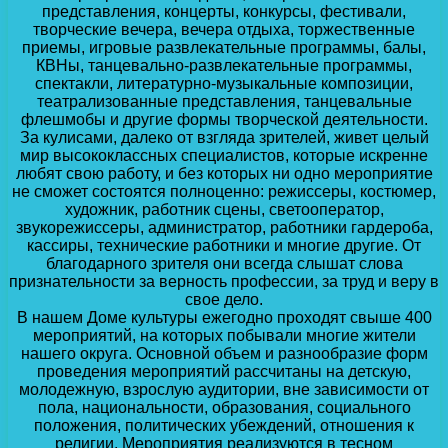
представления, концерты, конкурсы, фестивали,
творческие вечера, вечера отдыха, торжественные
приемы, игровые развлекательные программы, балы,
КВНы, танцевально-развлекательные программы,
спектакли, литературно-музыкальные композиции,
театрализованные представления, танцевальные
флешмобы и другие формы творческой деятельности.
За кулисами, далеко от взгляда зрителей, живет целый
мир высококлассных специалистов, которые искренне
любят свою работу, и без которых ни одно мероприятие
не сможет состоятся полноценно: режиссеры, костюмер,
художник, работник сцены, светооператор,
звукорежиссеры, администратор, работники гардероба,
касcиры, технические работники и многие другие. От
благодарного зрителя они всегда слышат слова
признательности за верность профессии, за труд и веру в
свое дело.
В нашем Доме культуры ежегодно проходят свыше 400
мероприятий, на которых побывали многие жители
нашего округа. Основной объем и разнообразие форм
проведения мероприятий рассчитаны на детскую,
молодежную, взрослую аудитории, вне зависимости от
пола, национальности, образования, социального
положения, политических убеждений, отношения к
религии. Мероприятия реализуются в тесном