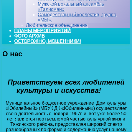
Мужской вокальный ансамбль
«Талисман»
Самодеятельный коллектив, группа
«МЫ».
Любительские объединения
ПЛАНЫ МЕРОПРИЯТИЙ
ФОТО АРХИВ
ОСТОРОЖНО, МОШЕННИКИ!
О нас
Приветствуем всех любителей
культуры и искусства!
Муниципальное бюджетное учреждение Дом культуры
«Юбилейный» (МБУК ДК «Юбилейный») осуществляет
свою деятельность с ноября 1967г. и вот уже более 50
лет является неотъемлемой частью культурной жизни
Тяжинского района, предоставляя широкий спектр
разнообразных по форме и содержанию услуг нашему