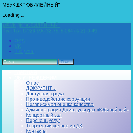
МБУК ДК "ЮБИЛЕЙНЫЙ"
Loading ...
Перейти
МБУК ДК "ЮБИЛЕЙНЫЙ"
к
Тел:
Тел. 8-923-504-32-78, 8-384 49 21-0-40
содержимому
RSS
VK
Telegram
Найти:
ГЛАВНАЯ
ОБ УЧРЕЖДЕНИИ
О нас
ДОКУМЕНТЫ
Доступная среда
Противодействие коррупции
Независимая оценка качества
Администрация Дома культуры «Юбилейный»
Концертный зал
Перечень услуг
Творческий коллектив ДК
Контакты