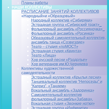
Планы работы
НАШИ КОЛЛЕКТИВЫ
РАСПИСАНИЕ ЗАНЯТИЙ КОЛЛЕКТИВОВ
«Народный»и «Образцовый»
Народный коллектив «Сибиряки»
Эстрадная группа «Сибирский тракт»_
Фольклорный ансамбль «Россияночка»_
Фольклорный ансамбль «Росинка»
Образцовый самодеятельный коллектив,
ансамбль танца «Созвездие»
Театр – студия «поМОСТ»
Эстрадная студия «Квинта»
Театр «Лица»
Хор русской песни «Раздолье»
Хор ветеранов им.Ю.Черняева
Коллективы художественной
самодеятельности
Эстрадный коллектив «Крылья песни»
Танцевальный коллектив “Непоседы” и
“Каприз”, «Тандем»
Вокальный ансамбль «Задоринка»
Самодеятельный коллектив
фольклорный ансамбль»Забава».
Вокальная студия «Звонкие нотки»
Эстрадная группа «Инфинити»